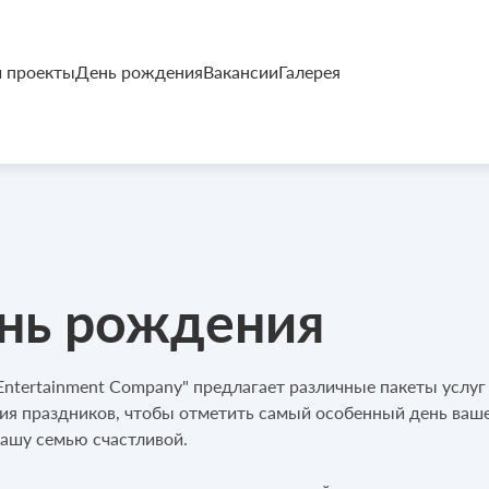
 проекты
День рождения
Вакансии
Галерея
нь рождения
 Entertainment Company" предлагает различные пакеты услу
ия праздников, чтобы отметить самый особенный день ваше
вашу семью счастливой.