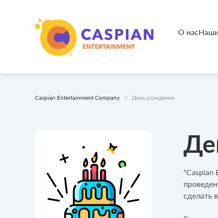
О нас
Наши
Caspian Entertainment Company
День рождения
Де
"Caspian
проведен
сделать 