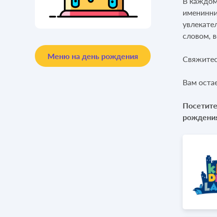
В каждом
именинни
увлекате
словом, 
Меню на день рождения
Свяжитес
Вам оста
Посетите
рождени