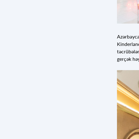
Azərbaycan
Kinderland
təcrübələr
gerçək hə