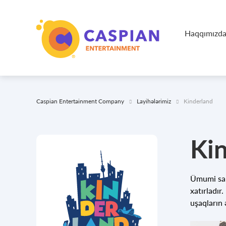
Haqqımızd
Caspian Entertainment Company
Layihələrimiz
Kinderland
Ki
Ümumi sahə
xatırladır
uşaqların 