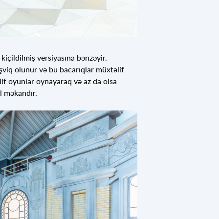
kiçildilmiş versiyasına bənzəyir.
şviq olunur və bu bacarıqlar müxtəlif
lif oyunlar oynayaraq və az da olsa
l məkandır.