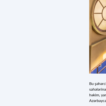
Bu şəhərc
sahələrinə
həkim, yan
Azərbayc