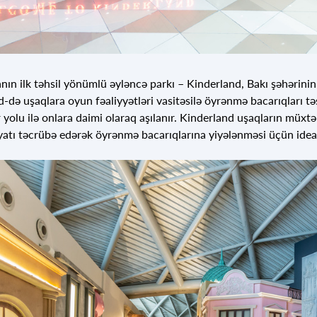
ın ilk təhsil yönümlü əyləncə parkı – Kinderland, Bakı şəhərinin 
-də uşaqlara oyun fəaliyyətləri vasitəsilə öyrənmə bacarıqları tə
 yolu ilə onlara daimi olaraq aşılanır. Kinderland uşaqların müxtə
yatı təcrübə edərək öyrənmə bacarıqlarına yiyələnməsi üçün idea