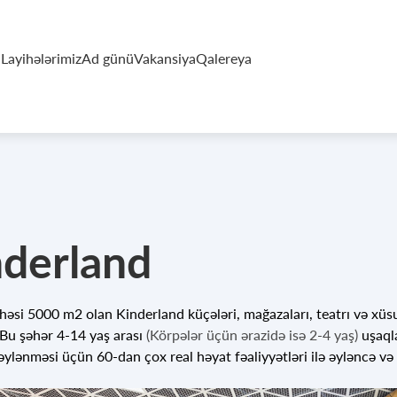
a
Layihələrimiz
Ad günü
Vakansiya
Qalereya
nderland
si 5000 m2 olan Kinderland küçələri, mağazaları, teatrı və xüsus
. Bu şəhər 4-14 yaş arası
(Körpələr üçün ərazidə isə 2-4 yaş)
uşaql
əylənməsi üçün 60-dan çox real həyat fəaliyyətləri ilə əyləncə və 