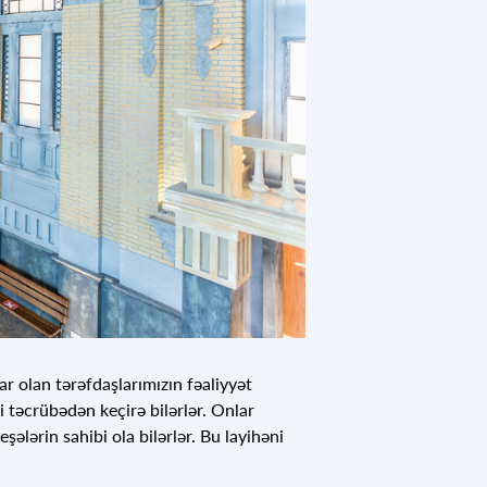
 olan tərəfdaşlarımızın fəaliyyət
 təcrübədən keçirə bilərlər. Onlar
lərin sahibi ola bilərlər. Bu layihəni