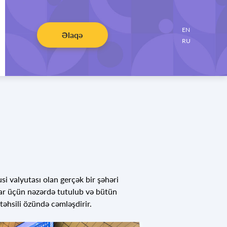
EN
Əlaqə
RU
i valyutası olan gerçək bir şəhəri
ar üçün nəzərdə tutulub və bütün
təhsili özündə cəmləşdirir.