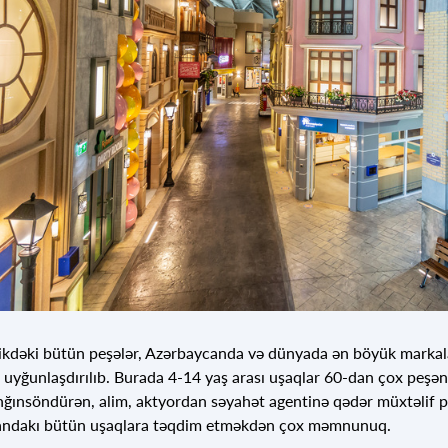
ikdəki bütün peşələr, Azərbaycanda və dünyada ən böyük markalar
 uyğunlaşdırılıb. Burada 4-14 yaş arası uşaqlar 60-dan çox peşəni
ğınsöndürən, alim, aktyordan səyahət agentinə qədər müxtəlif peşə
andakı bütün uşaqlara təqdim etməkdən çox məmnunuq.